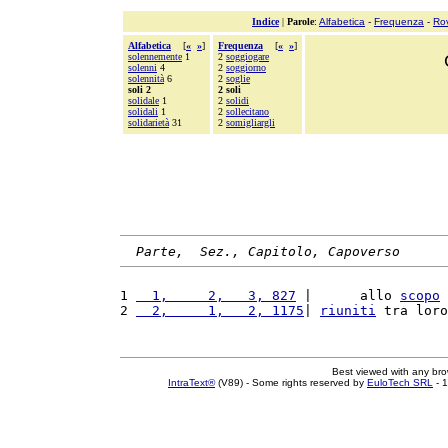
Indice
|
Parole
:
Alfabetica
-
Frequenza
-
Ro
Alfabetica
[
«
»
]
Frequenza
[
«
»
]
solennemente
1
2
soggiogare
solenni
4
2
soggiorno
solennità
6
2
soglie
soli 2
2 soli
solidale
1
2
solidi
solidali
1
2
sollecitano
solidarietà
31
2
somigliargli
Parte,  Sez., Capitolo, Capoverso
1 
  1,     2,   3, 827
 |      allo 
scopo
 
2 
  2,     1,   2, 1175
| 
riuniti
 tra loro
Best viewed with any br
IntraText®
(V89) - Some rights reserved by
EuloTech SRL
- 1