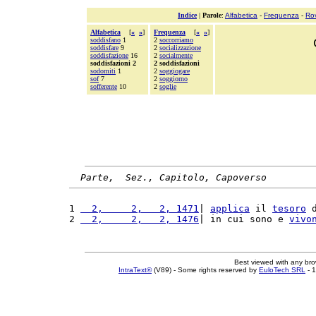
Indice
|
Parole
:
Alfabetica
-
Frequenza
-
Ro
Alfabetica
[
«
»
]
Frequenza
[
«
»
]
soddisfano
1
2
soccorriamo
soddisfare
9
2
socializzazione
soddisfazione
16
2
socialmente
soddisfazioni 2
2 soddisfazioni
sodomiti
1
2
soggiogare
sof
7
2
soggiorno
sofferente
10
2
soglie
Parte,  Sez., Capitolo, Capoverso
1 
  2,     2,   2, 1471
| 
applica
 il 
tesoro
 
2 
  2,     2,   2, 1476
| in cui sono e 
vivo
Best viewed with any br
IntraText®
(V89) - Some rights reserved by
EuloTech SRL
- 1