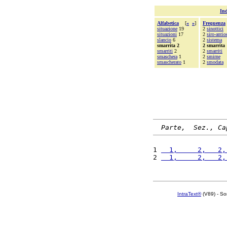
Ind
Alfabetica
[
«
»
]
Frequenza
situazione
19
2
sinottici
situazioni
17
2
siro-anti
slancio
6
2
sistema
smarrita 2
2 smarrita
smarriti
2
2
smarriti
smaschera
1
2
smirne
smascherato
1
2
smodata
Parte,  Sez., Ca
1 
  1,     2,   2,
2 
  1,     2,   2,
IntraText®
(V89) - So