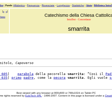
ice
|
Parole
:
Alfabetica
-
Frequenza
-
Rovesciate
-
Lunghezza
-
Statistiche
|
Aiuto
|
Biblioteca Intra
[
«
»
]
Catechismo della Chiesa Cattolic
ocheno
IntraText - Concordanze
smarrita
pitolo, Capoverso
 605
|    
parabola
 della pecorella 
smarrita
: “Così il 
Pad
 635
| 
primo
padre
, come la 
pecora
smarrita
. Egli vuole 
s
Best viewed with any browser at 800x600 or 768x1024 on Tablet PC
me rights reserved by
EuloTech SRL
- 1996-2007. Content in this page is licensed under a
Creat