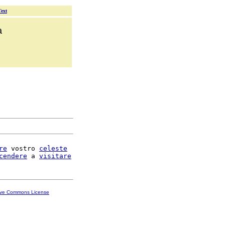
Text
a
re
 vostro 
celeste
cendere
 a 
visitare
ive Commons License