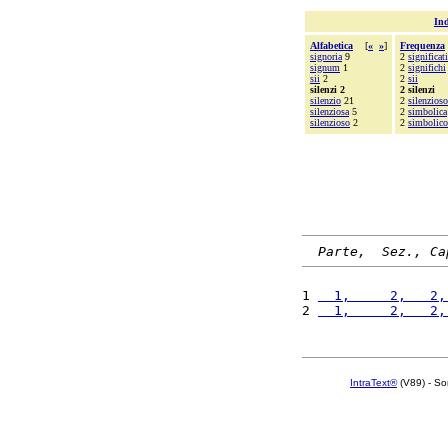
Ind
Alfabetica
[
«
»
]
Frequenza
signoria
9
2
significat
signum
1
2
significhi
sii
2
2
sii
silenzi 2
2 silenzi
silenzio
21
2
silenzioso
silenziosa
5
2
simbolica
silenzioso
2
2
simbolico
Parte,  Sez., Ca
1 
  1,     2,   2,
2 
  1,     2,   2,
IntraText®
(V89) - So