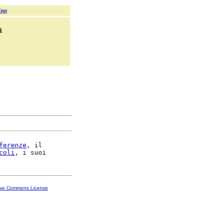
Text
a
ferenze
, il

coli
ive Commons License