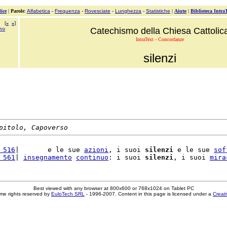
ice
|
Parole
:
Alfabetica
-
Frequenza
-
Rovesciate
-
Lunghezza
-
Statistiche
|
Aiuto
|
Biblioteca Intra
[
«
»
]
ivo
Catechismo della Chiesa Cattolic
IntraText - Concordanze
silenzi
pitolo, Capoverso
 516
|       e le sue 
azioni
, i suoi 
silenzi
 e le sue 
sof
 561
| 
insegnamento
continuo
: i suoi 
silenzi
, i suoi 
mira
Best viewed with any browser at 800x600 or 768x1024 on Tablet PC
me rights reserved by
EuloTech SRL
- 1996-2007. Content in this page is licensed under a
Creat