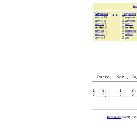
Ind
Alfabetica
[
«
»
]
Frequenza
servire
29
2
serpente
servirli
2
2
servendo
servirlo
1
2
servirli
servirsi 2
2 servirsi
servisse
1
2
settembre
serviteli
1
2
settore
servito
3
2 seu
Parte,  Sez., Ca
1 
  3,     1,   3,
2 
  3,     2,   2,
IntraText®
(V89) - So