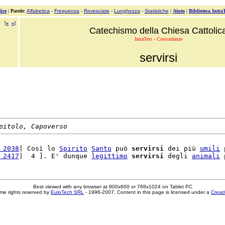
ice
|
Parole
:
Alfabetica
-
Frequenza
-
Rovesciate
-
Lunghezza
-
Statistiche
|
Aiuto
|
Biblioteca Intra
[
«
»
]
Catechismo della Chiesa Cattolic
IntraText - Concordanze
servirsi
pitolo, Capoverso
 2038
| Così lo 
Spirito
Santo
 può 
servirsi
 dei più 
umili
 
 2417
|  4 ]. E' dunque 
legittimo
servirsi
 degli 
animali
 
Best viewed with any browser at 800x600 or 768x1024 on Tablet PC
me rights reserved by
EuloTech SRL
- 1996-2007. Content in this page is licensed under a
Creat