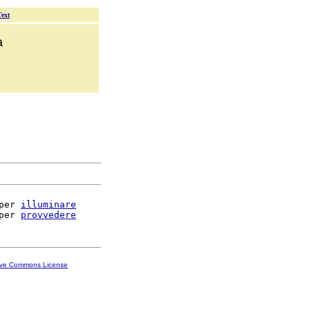
Text
a
per 
illuminare
per 
provvedere
ive Commons License