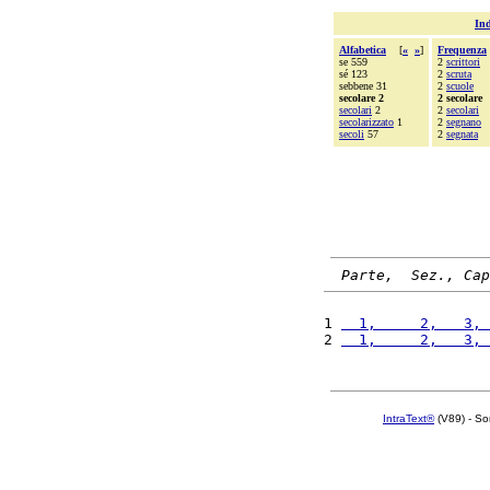
Ind
Alfabetica
[
«
»
]
Frequenza
se 559
2
scrittori
sé 123
2
scruta
sebbene 31
2
scuole
secolare 2
2 secolare
secolari
2
2
secolari
secolarizzato
1
2
segnano
secoli
57
2
segnata
Parte,  Sez., Cap
1 
  1,     2,   3, 
2 
  1,     2,   3, 
IntraText®
(V89) - So