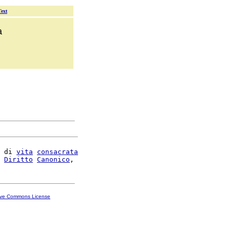
Text
a
 di 
vita
consacrata
 
Diritto
Canonico
ive Commons License