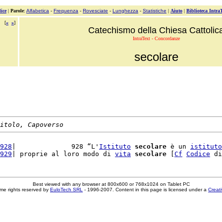
ice
|
Parole
:
Alfabetica
-
Frequenza
-
Rovesciate
-
Lunghezza
-
Statistiche
|
Aiuto
|
Biblioteca Intra
[
«
»
]
Catechismo della Chiesa Cattolic
IntraText - Concordanze
secolare
itolo, Capoverso
928
|              928 “L'
Istituto
secolare
 è un 
istituto
929
| proprie al loro modo di 
vita
secolare
 [
Cf
Codice
 di
Best viewed with any browser at 800x600 or 768x1024 on Tablet PC
me rights reserved by
EuloTech SRL
- 1996-2007. Content in this page is licensed under a
Creat