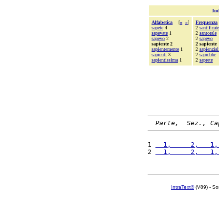
Ind
Alfabetica
[
«
»
]
Frequenza
sapete
4
2
santificate
sapevate
1
2
santorale
sapevo
2
2
sapevo
sapiente 2
2 sapiente
sapientemente
1
2
sapienzial
sapienti
3
2
saprebbe
sapientissima
1
2
saprete
Parte,  Sez., Ca
1 
  1,     2,   1,
2 
  1,     2,   1,
IntraText®
(V89) - So