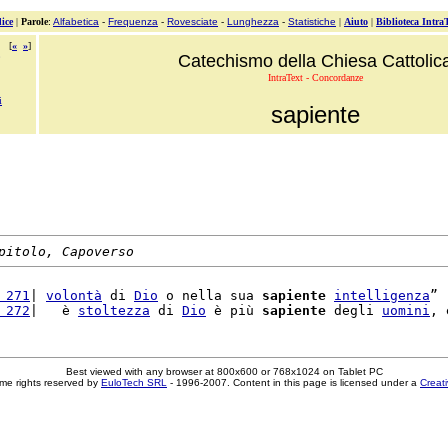
ice
|
Parole
:
Alfabetica
-
Frequenza
-
Rovesciate
-
Lunghezza
-
Statistiche
|
Aiuto
|
Biblioteca Intra
[
«
»
]
Catechismo della Chiesa Cattolic
IntraText - Concordanze
i
sapiente
pitolo, Capoverso
 271
| 
volontà
 di 
Dio
 o nella sua 
sapiente
intelligenza
” 
 272
|   è 
stoltezza
 di 
Dio
 è più 
sapiente
 degli 
uomini
Best viewed with any browser at 800x600 or 768x1024 on Tablet PC
me rights reserved by
EuloTech SRL
- 1996-2007. Content in this page is licensed under a
Creat