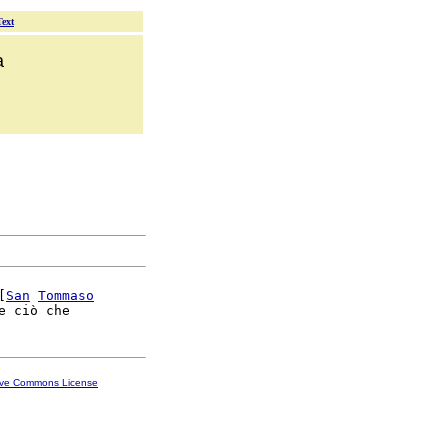
Text
a
[
San
Tommaso
ive Commons License