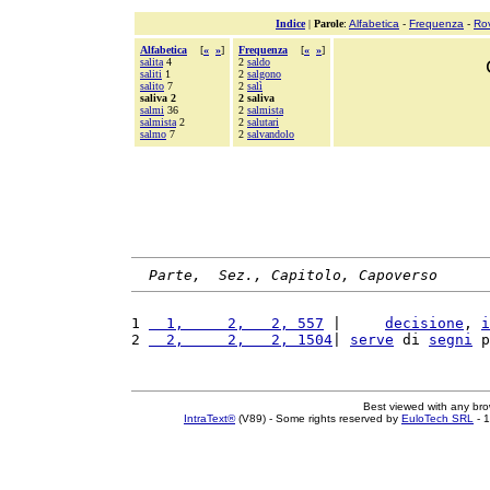
Indice
|
Parole
:
Alfabetica
-
Frequenza
-
Ro
Alfabetica
[
«
»
]
Frequenza
[
«
»
]
salita
4
2
saldo
saliti
1
2
salgono
salito
7
2
salì
saliva 2
2 saliva
salmi
36
2
salmista
salmista
2
2
salutari
salmo
7
2
salvandolo
Parte,  Sez., Capitolo, Capoverso
1 
  1,     2,   2, 557
 |     
decisione
, 
i
2 
  2,     2,   2, 1504
| 
serve
 di 
segni
 p
Best viewed with any br
IntraText®
(V89) - Some rights reserved by
EuloTech SRL
- 1