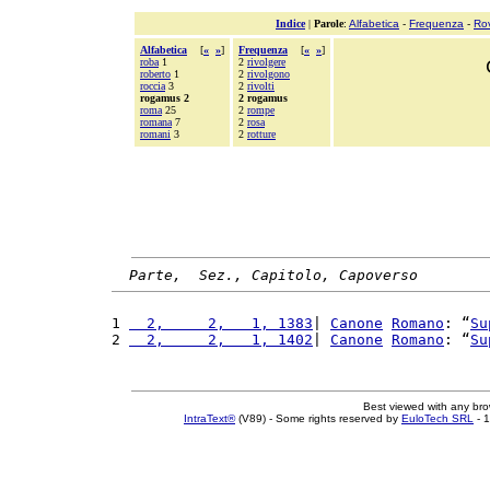
Indice
|
Parole
:
Alfabetica
-
Frequenza
-
Ro
Alfabetica
[
«
»
]
Frequenza
[
«
»
]
roba
1
2
rivolgere
roberto
1
2
rivolgono
roccia
3
2
rivolti
rogamus 2
2 rogamus
roma
25
2
rompe
romana
7
2
rosa
romani
3
2
rotture
Parte,  Sez., Capitolo, Capoverso
1 
  2,     2,   1, 1383
| 
Canone
Romano
: “
Su
2 
  2,     2,   1, 1402
| 
Canone
Romano
: “
Su
Best viewed with any br
IntraText®
(V89) - Some rights reserved by
EuloTech SRL
- 1