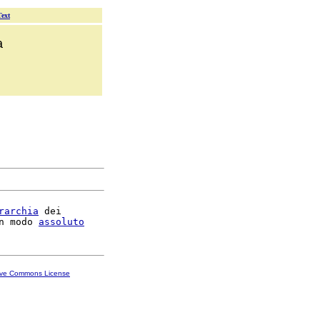
Text
a
rarchia
 dei

n modo 
assoluto
ive Commons License