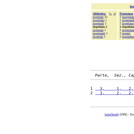
Ind
Alfabetica
[
«
»
]
Frequenza
rispettare
22
2
risorgera
rispettarla
1
2
rispettand
rispettarli
1
2
rispettano
rispettata 2
2 rispettata
rispettate
1
2
rispettera
rispettateli
1
2
rispetti
rispettati
1
2
risponde
Parte,  Sez., Ca
1 
  3,     1,   2,
2 
  3,     2,   2,
IntraText®
(V89) - So