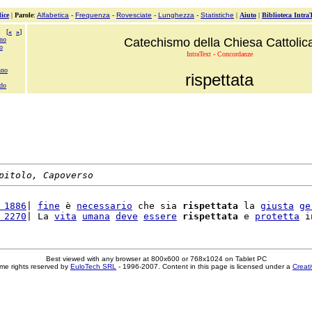
ice
|
Parole
:
Alfabetica
-
Frequenza
-
Rovesciate
-
Lunghezza
-
Statistiche
|
Aiuto
|
Biblioteca Intra
[
«
»
]
nno
Catechismo della Chiesa Cattolic
o
IntraText - Concordanze
nno
rispettata
ndo
pitolo, Capoverso
 1886
| 
fine
 è 
necessario
 che sia 
rispettata
 la 
giusta
ge
 2270
| La 
vita
umana
deve
essere
rispettata
 e 
protetta
 i
Best viewed with any browser at 800x600 or 768x1024 on Tablet PC
me rights reserved by
EuloTech SRL
- 1996-2007. Content in this page is licensed under a
Creat