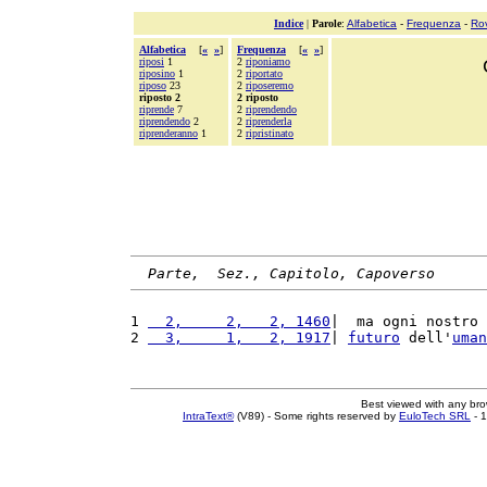
Indice
|
Parole
:
Alfabetica
-
Frequenza
-
Ro
Alfabetica
[
«
»
]
Frequenza
[
«
»
]
riposi
1
2
riponiamo
riposino
1
2
riportato
riposo
23
2
riposeremo
riposto 2
2 riposto
riprende
7
2
riprendendo
riprendendo
2
2
riprenderla
riprenderanno
1
2
ripristinato
Parte,  Sez., Capitolo, Capoverso
1 
  2,     2,   2, 1460
|  ma ogni nostro 
2 
  3,     1,   2, 1917
| 
futuro
 dell'
uman
Best viewed with any br
IntraText®
(V89) - Some rights reserved by
EuloTech SRL
- 1