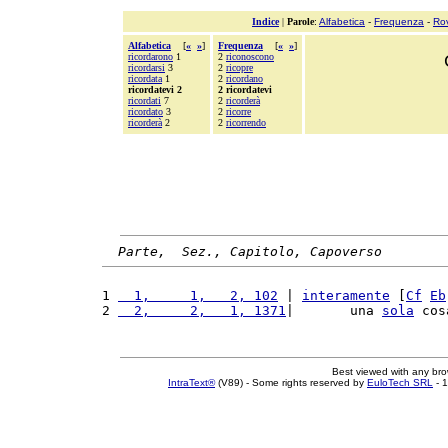
Indice
|
Parole
:
Alfabetica
-
Frequenza
-
Ro
Alfabetica
[
«
»
]
Frequenza
[
«
»
]
ricordarono
1
2
riconoscono
ricordarsi
3
2
ricopre
ricordata
1
2
ricordano
ricordatevi 2
2 ricordatevi
ricordati
7
2
ricorderà
ricordato
3
2
ricorre
ricorderà
2
2
ricorrendo
Parte,  Sez., Capitolo, Capoverso
1 
  1,     1,   2, 102
 | 
interamente
 [
Cf
Eb
2 
  2,     2,   1, 1371
|       una 
sola
 cos
Best viewed with any br
IntraText®
(V89) - Some rights reserved by
EuloTech SRL
- 1