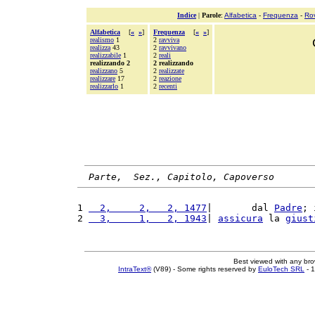
Indice
|
Parole
:
Alfabetica
-
Frequenza
-
Ro
Alfabetica
[
«
»
]
Frequenza
[
«
»
]
realismo
1
2
ravviva
realizza
43
2
ravvivano
realizzabile
1
2
reali
realizzando 2
2 realizzando
realizzano
5
2
realizzate
realizzare
17
2
reazione
realizzarlo
1
2
recenti
Parte,  Sez., Capitolo, Capoverso
1 
  2,     2,   2, 1477
|       dal 
Padre
; 
2 
  3,     1,   2, 1943
| 
assicura
 la 
giust
Best viewed with any br
IntraText®
(V89) - Some rights reserved by
EuloTech SRL
- 1