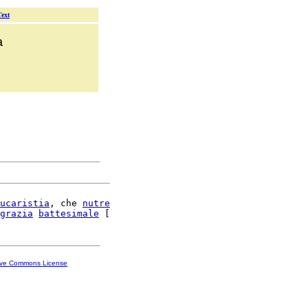
Text
a
ucaristia
, che 
nutre
grazia
battesimale
ive Commons License