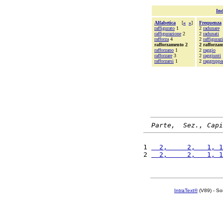
Ind
Alfabetica
[
«
»
]
Frequenza
raffigurato
1
2
radunare
raffigurazione
2
2
radunati
rafforza
4
2
raffiguraz
rafforzamento 2
2 rafforza
rafforzano
1
2
raggio
rafforzare
3
2
raggiunti
rafforzarsi
1
2
raggruppa
Parte,  Sez., Capi
1 
  2,     2,   1, 1
2 
  2,     2,   1, 1
IntraText®
(V89) - So