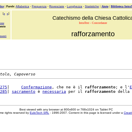
ice
|
Parole
:
Alfabetica
-
Frequenza
-
Rovesciate
-
Lunghezza
-
Statistiche
|
Aiuto
|
Biblioteca Intra
[
«
»
]
Catechismo della Chiesa Cattolic
IntraText - Concordanze
ione
mento
rafforzamento
menti
tolo, Capoverso
275
|     
Confermazione
, che ne è il 
rafforzamento
; e l'
E
285
| 
sacramento
 è 
necessaria
 per il 
rafforzamento
 della 
Best viewed with any browser at 800x600 or 768x1024 on Tablet PC
me rights reserved by
EuloTech SRL
- 1996-2007. Content in this page is licensed under a
Creat