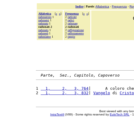
Indice
|
Parole
:
Alfabetica
-
Frequenza
-
Ro
Alfabetica
[
«
»
]
Frequenza
[
«
»
]
radunarono
1
2
radicate
radunarsi
1
2
radici
radunata
1
2
radunare
radunati 2
2 radunati
radunato
1
2
raffigurazione
radunerà
1
2
rafforzamento
raduniamo
1
2
raggio
Parte,  Sez., Capitolo, Capoverso
1 
  1,     2,   3, 764
|      A coloro che
2 
  1,     2,   3, 832
| 
Vangelo
 di 
Cristo
Best viewed with any br
IntraText®
(V89) - Some rights reserved by
EuloTech SRL
- 1