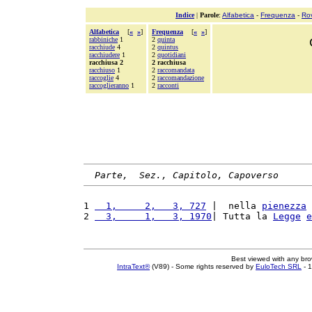
Indice
|
Parole
:
Alfabetica
-
Frequenza
-
Ro
Alfabetica
[
«
»
]
Frequenza
[
«
»
]
rabbiniche
1
2
quinta
racchiude
4
2
quintus
racchiudere
1
2
quotidiani
racchiusa 2
2 racchiusa
racchiuso
1
2
raccomandata
raccoglie
4
2
raccomandazione
raccoglieranno
1
2
racconti
Parte,  Sez., Capitolo, Capoverso
1 
  1,     2,   3, 727
 |  nella 
pienezza
 
2 
  3,     1,   3, 1970
| Tutta la 
Legge
e
Best viewed with any br
IntraText®
(V89) - Some rights reserved by
EuloTech SRL
- 1