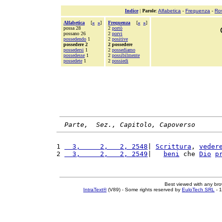
Indice
|
Parole
:
Alfabetica
-
Frequenza
-
Ro
Alfabetica
[
«
»
]
Frequenza
[
«
»
]
possa 28
2
portò
possano 26
2
porvi
possedendo
1
2
positive
possedere 2
2 possedere
possedersi
1
2
possediamo
possedesse
1
2
possibilmente
possedete
1
2
possiedi
Parte,  Sez., Capitolo, Capoverso
1 
  3,     2,   2, 2548
| 
Scrittura
, 
veder
2 
  3,     2,   2, 2549
|   
beni
 che 
Dio
p
Best viewed with any br
IntraText®
(V89) - Some rights reserved by
EuloTech SRL
- 1