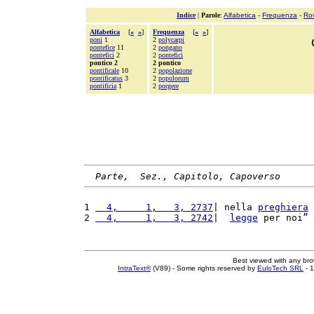
Indice
|
Parole
:
Alfabetica
-
Frequenza
-
Ro
Alfabetica
[
«
»
]
Frequenza
[
«
»
]
poni
1
2
polycarpi
pontefice
11
2
pongano
pontefici
2
2
pontefici
pontico 2
2 pontico
pontificale
10
2
popolazione
pontificatus
3
2
populorum
pontificia
1
2
porgere
Parte,  Sez., Capitolo, Capoverso
1 
  4,     1,   3, 2737
| nella 
preghiera
 
2 
  4,     1,   3, 2742
|  
legge
 per noi” 
Best viewed with any br
IntraText®
(V89) - Some rights reserved by
EuloTech SRL
- 1