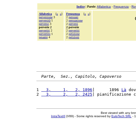
Indice
|
Parole
:
Alfabetica
-
Frequenza
-
Ro
Alfabetica
[
«
»
]
Frequenza
[
«
»
]
perversione
3
2
persuasi
perversità
1
2
persuasione
perverso
3
2
perversi
perverte 2
2 perverte
pervertiti
2
2
pervertiti
pervertito
1
2
petizione
pesante
4
2
petizioni
Parte,  Sez., Capitolo, Capoverso
1 
  3,     1,   2, 1896
|      1896 
Là
 dov
2 
  3,     2,   2, 2425
| pianificazione c
Best viewed with any br
IntraText®
(V89) - Some rights reserved by
EuloTech SRL
- 1