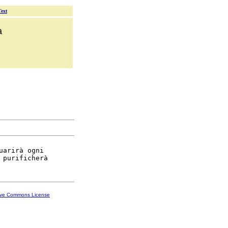
Text
a
uarirà ogni

ive Commons License