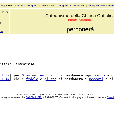
ice
|
Parole
:
Alfabetica
-
Frequenza
-
Rovesciate
-
Lunghezza
-
Statistiche
|
Aiuto
|
Biblioteca Intra
[
«
»
]
Catechismo della Chiesa Cattolic
IntraText - Concordanze
à
perdonerà
ima
pitolo, Capoverso
 1502
| per 
Sion
 un 
tempo
 in cui 
perdonerà
 ogni 
colpa
 e g
 1847
| che è 
fedele
 e 
giusto
 ci 
perdonerà
 i 
peccati
Best viewed with any browser at 800x600 or 768x1024 on Tablet PC
me rights reserved by
EuloTech SRL
- 1996-2007. Content in this page is licensed under a
Creat