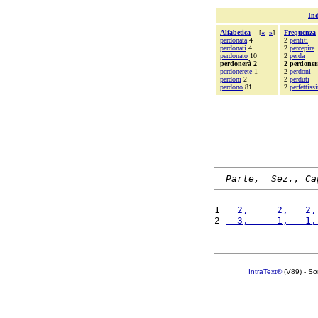
Ind
Alfabetica
[
«
»
]
Frequenza
perdonata
4
2
pentiti
perdonati
4
2
percepire
perdonato
10
2
perda
perdonerà 2
2 perdoner
perdonerete
1
2
perdoni
perdoni
2
2
perduti
perdono
81
2
perfettiss
Parte,  Sez., Ca
1 
  2,     2,   2,
2 
  3,     1,   1,
IntraText®
(V89) - So