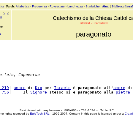
ice
|
Parole
:
Alfabetica
-
Frequenza
-
Rovesciate
-
Lunghezza
-
Statistiche
|
Aiuto
|
Biblioteca Intra
[
«
»
]
us
Catechismo della Chiesa Cattolic
IntraText - Concordanze
to
paragonato
o
pitolo, Capoverso
 219
| 
amore
 di 
Dio
 per 
Israele
 è 
paragonato
 all'
amore
 di
 756
|     Il 
Signore
 stesso si è 
paragonato
 alla 
pietra
Best viewed with any browser at 800x600 or 768x1024 on Tablet PC
me rights reserved by
EuloTech SRL
- 1996-2007. Content in this page is licensed under a
Creat