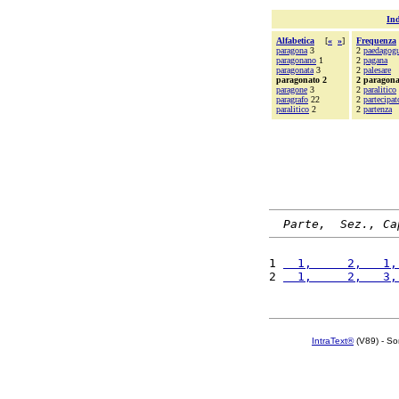
Ind
Alfabetica
[
«
»
]
Frequenza
paragona
3
2
paedagog
paragonano
1
2
pagana
paragonata
3
2
palesare
paragonato 2
2 paragona
paragone
3
2
paralitico
paragrafo
22
2
partecipat
paralitico
2
2
partenza
Parte,  Sez., Ca
1 
  1,     2,   1,
2 
  1,     2,   3,
IntraText®
(V89) - So