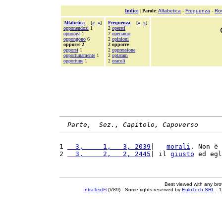
Indice
|
Parole
:
Alfabetica
-
Frequenza
-
Ro
Alfabetica
[
«
»
]
Frequenza
[
«
»
]
opponendosi
1
2
operati
opponga
1
2
operiamo
oppongono
6
2
opinioni
opporre 2
2 opporre
opporsi
1
2
oppressione
opportunamente
1
2
optatam
opportune
1
2
oracoli
Parte,  Sez., Capitolo, Capoverso
1 
  3,     1,   3, 2039
|   
morali
. Non è 
2 
  3,     2,   2, 2445
| il 
giusto
 ed egl
Best viewed with any br
IntraText®
(V89) - Some rights reserved by
EuloTech SRL
- 1