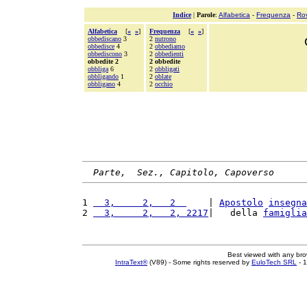
Indice
|
Parole
:
Alfabetica
-
Frequenza
-
Ro
Alfabetica
[
«
»
]
Frequenza
[
«
»
]
obbediscano
3
2
nutrono
obbedisce
4
2
obbediamo
obbediscono
3
2
obbedienti
obbedite 2
2 obbedite
obbliga
6
2
obbligati
obbligando
1
2
oblate
obbligano
4
2
occhio
Parte,  Sez., Capitolo, Capoverso
1 
  3,     2,   2  
    | 
Apostolo
insegna
2 
  3,     2,   2, 2217
|   della 
famiglia
Best viewed with any br
IntraText®
(V89) - Some rights reserved by
EuloTech SRL
- 1