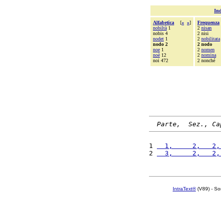
Ind
Alfabetica
[
«
»
]
Frequenza
nobiltà
1
2
nisan
nobis 4
2 nisi
nodet
1
2
nobilitata
nodo 2
2 nodo
noe
1
2
nomen
noè
12
2
nomina
noi 472
2 nonché
Parte,  Sez., Ca
1 
  1,     2,   2,
2 
  3,     2,   2,
IntraText®
(V89) - So