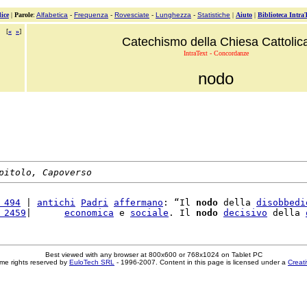
ice
|
Parole
:
Alfabetica
-
Frequenza
-
Rovesciate
-
Lunghezza
-
Statistiche
|
Aiuto
|
Biblioteca Intra
[
«
»
]
Catechismo della Chiesa Cattolic
IntraText - Concordanze
nodo
pitolo, Capoverso
 494
 | 
antichi
Padri
affermano
: “Il 
nodo
 della 
disobbedi
 2459
|      
economica
 e 
sociale
. Il 
nodo
decisivo
 della 
Best viewed with any browser at 800x600 or 768x1024 on Tablet PC
me rights reserved by
EuloTech SRL
- 1996-2007. Content in this page is licensed under a
Creat