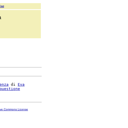
Text
a
enza
 di 
Eva
questione
ive Commons License