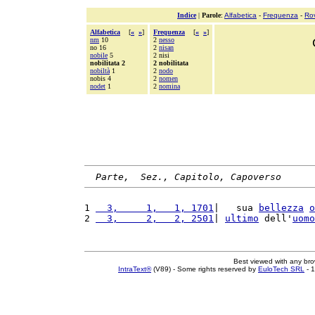
Indice
|
Parole
:
Alfabetica
-
Frequenza
-
Ro
Alfabetica
[
«
»
]
Frequenza
[
«
»
]
nm
10
2
nesso
no 16
2
nisan
nobile
5
2 nisi
nobilitata 2
2 nobilitata
nobiltà
1
2
nodo
nobis 4
2
nomen
nodet
1
2
nomina
Parte,  Sez., Capitolo, Capoverso
1 
  3,     1,   1, 1701
|   sua 
bellezza
o
2 
  3,     2,   2, 2501
| 
ultimo
 dell'
uomo
Best viewed with any br
IntraText®
(V89) - Some rights reserved by
EuloTech SRL
- 1