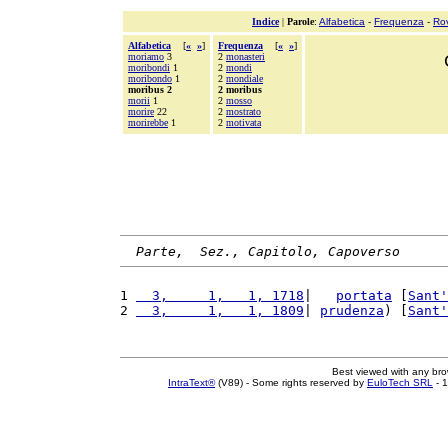
Indice
|
Parole
:
Alfabetica
-
Frequenza
-
Ro
Alfabetica
[
«
»
]
Frequenza
[
«
»
]
moriamo
3
2
monasteri
moribondi
1
2
mondi
moribondo
1
2
mondiale
moribus 2
2 moribus
morii
1
2
mosso
morire
22
2
mostrato
morirebbe
1
2
motivata
Parte,  Sez., Capitolo, Capoverso
1 
  3,     1,   1, 1718
|   
portata
 [
Sant'
2 
  3,     1,   1, 1809
| 
prudenza
) [
Sant'
Best viewed with any br
IntraText®
(V89) - Some rights reserved by
EuloTech SRL
- 1