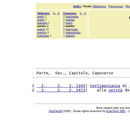
Indice
|
Parole
:
Alfabetica
-
Frequenza
-
Ro
Alfabetica
[
«
»
]
Frequenza
[
«
»
]
mariti
2
2
marcionem
marito
7
2
mariana
maronita
1
2
mariti
martire 2
2 martire
martiri
13
2
martyrium
martirio
8
2
materialismo
martoriato
1
2
materna
Parte,  Sez., Capitolo, Capoverso
1 
  2,     2,   1, 1345
| 
testimonianza
 di 
2 
  3,     2,   2, 2473
|    alla 
verità
 de
Best viewed with any br
IntraText®
(V89) - Some rights reserved by
EuloTech SRL
- 1