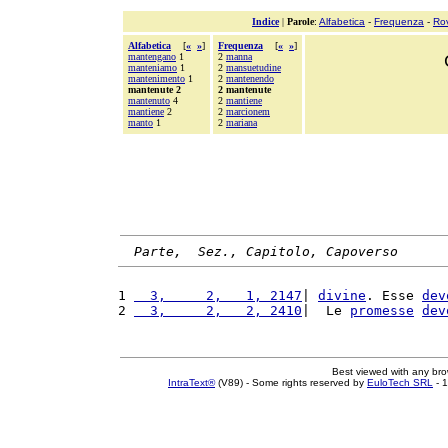
Indice
|
Parole
:
Alfabetica
-
Frequenza
-
Ro
Alfabetica
[
«
»
]
Frequenza
[
«
»
]
mantengano
1
2
manna
manteniamo
1
2
mansuetudine
mantenimento
1
2
mantenendo
mantenute 2
2 mantenute
mantenuto
4
2
mantiene
mantiene
2
2
marcionem
manto
1
2
mariana
Parte,  Sez., Capitolo, Capoverso
1 
  3,     2,   1, 2147
| 
divine
. Esse 
dev
2 
  3,     2,   2, 2410
|  Le 
promesse
dev
Best viewed with any br
IntraText®
(V89) - Some rights reserved by
EuloTech SRL
- 1