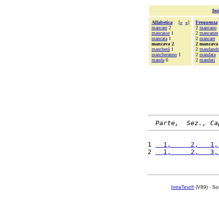
Ind
Alfabetica
[
«
»
]
Frequenza
mancare
2
2
mancano
mancasse
1
2
mancanze
mancata
1
2
mancare
mancava 2
2 mancava
mancherà
1
2
mandand
mancheranno
1
2
mandata
manda
6
2
mandati
Parte,  Sez., Ca
1 
  1,     2,   1,
2 
  1,     2,   3,
IntraText®
(V89) - So