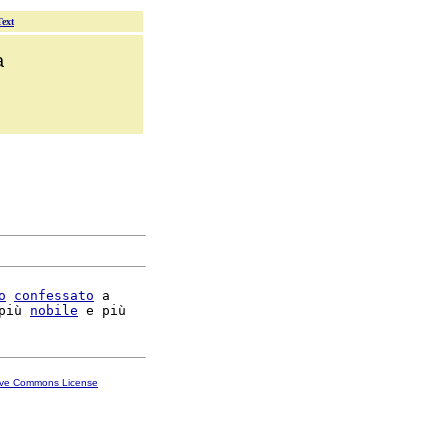
Text
a
o
confessato
 a

più 
nobile
ive Commons License