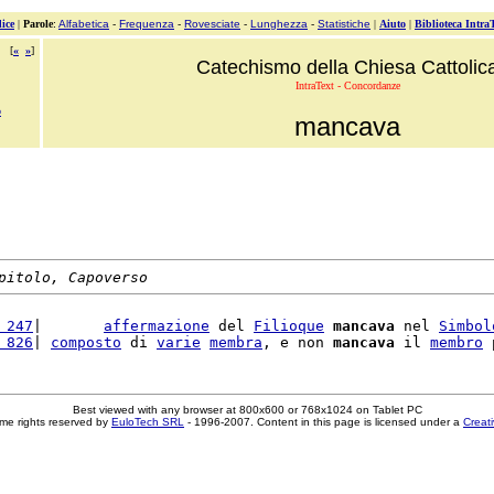
ice
|
Parole
:
Alfabetica
-
Frequenza
-
Rovesciate
-
Lunghezza
-
Statistiche
|
Aiuto
|
Biblioteca Intra
[
«
»
]
Catechismo della Chiesa Cattolic
IntraText - Concordanze
o
mancava
pitolo, Capoverso
 247
|       
affermazione
 del 
Filioque
mancava
 nel 
Simbol
 826
| 
composto
 di 
varie
membra
, e non 
mancava
 il 
membro
 
Best viewed with any browser at 800x600 or 768x1024 on Tablet PC
me rights reserved by
EuloTech SRL
- 1996-2007. Content in this page is licensed under a
Creat