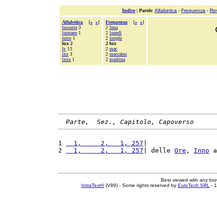
Indice
|
Parole
:
Alfabetica
-
Frequenza
-
Ro
Alfabetica
[
«
»
]
Frequenza
[
«
»
]
lussuria
3
2
luna
luterane
1
2
lunedì
lutto
1
2
lunghi
lux 2
2 lux
lv
13
2
mac
lxx
3
2
maccabei
lxxx
1
2
madrina
Parte,  Sez., Capitolo, Capoverso
1 
  1,     2,   1, 257
|                  
2 
  1,     2,   1, 257
| delle 
Ore
, 
Inno
 a
Best viewed with any br
IntraText®
(V89) - Some rights reserved by
EuloTech SRL
- 1