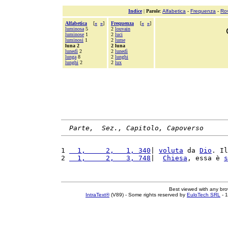
Indice
|
Parole
:
Alfabetica
-
Frequenza
-
Ro
Alfabetica
[
«
»
]
Frequenza
[
«
»
]
luminosa
5
2
louvain
luminose
1
2
luci
luminosi
1
2
lume
luna 2
2 luna
lunedì
2
2
lunedì
lunga
8
2
lunghi
lunghi
2
2
lux
Parte,  Sez., Capitolo, Capoverso
1 
  1,     2,   1, 340
| 
voluta
 da 
Dio
. Il
2 
  1,     2,   3, 748
|  
Chiesa
, essa è 
s
Best viewed with any br
IntraText®
(V89) - Some rights reserved by
EuloTech SRL
- 1