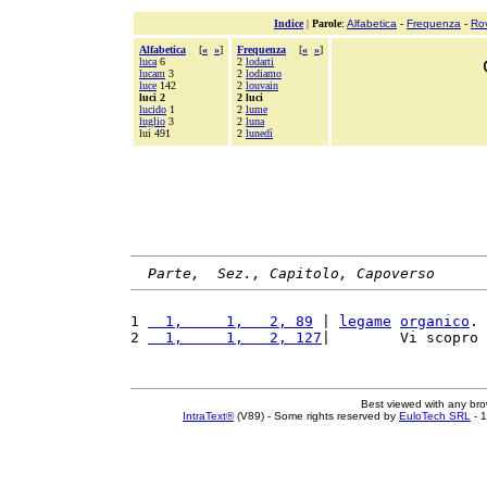
Indice
|
Parole
:
Alfabetica
-
Frequenza
-
Ro
Alfabetica
[
«
»
]
Frequenza
[
«
»
]
luca
6
2
lodarti
lucam
3
2
lodiamo
luce
142
2
louvain
luci 2
2 luci
lucido
1
2
lume
luglio
3
2
luna
lui 491
2
lunedì
Parte,  Sez., Capitolo, Capoverso
1 
  1,     1,   2, 89
 | 
legame
organico
. 
2 
  1,     1,   2, 127
|        Vi scopro 
Best viewed with any br
IntraText®
(V89) - Some rights reserved by
EuloTech SRL
- 1