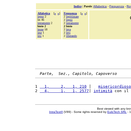
Indice
|
Parole
:
Alfabetica
-
Frequenza
-
Ro
Alfabetica
[
«
»
]
Frequenza
[
«
»
]
legno
2
2
legittimare
lei 46
2
legno
lentamente
2
2
lentamente
lento 2
2 lento
leone
18
2
leva
lese
1
2
levi
lesi
1
2
liberando
Parte,  Sez., Capitolo, Capoverso
1 
  1,     2,   1, 210
 |   
misericordioso
2 
  4,     1,   1, 2577
| 
intimità
 con il 
Best viewed with any br
IntraText®
(V89) - Some rights reserved by
EuloTech SRL
- 1