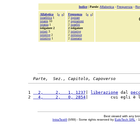
Indice
|
Parole
:
Alfabetica
-
Frequenza
-
Ro
Alfabetica
[
«
»
]
Frequenza
[
«
»
]
israelitica
1
2
ispirare
istante
10
2
ispirazioni
istanza
1
2
israeliti
istigatore 2
2 istigatore
istinti
3
2
istintive
istintive
2
2
istituisce
istintivo
1
2
itinerario
Parte,  Sez., Capitolo, Capoverso
1 
  2,     2,   1, 1237
| 
liberazione
 dal 
pec
2 
  4,     2,   0, 2854
|         cui egli è 
Best viewed with any br
IntraText®
(V89) - Some rights reserved by
EuloTech SRL
- 1