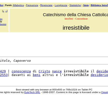
ice
|
Parole
:
Alfabetica
-
Frequenza
-
Rovesciate
-
Lunghezza
-
Statistiche
|
Aiuto
|
Biblioteca Intra
[
«
»
]
Catechismo della Chiesa Cattolic
IntraText - Concordanze
nto
ile
ilmente
irresistibile
itolo, Capoverso
429
 | 
conoscenza
 di 
Cristo
nasce
irresistibile
 il 
deside
2553
| davanti ai 
beni
 altrui e l'
irresistibile
desiderio
Best viewed with any browser at 800x600 or 768x1024 on Tablet PC
me rights reserved by
EuloTech SRL
- 1996-2007. Content in this page is licensed under a
Creat