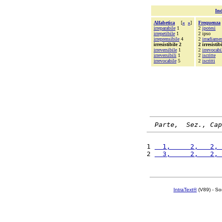
Ind
Alfabetica
[
«
»
]
Frequenza
irreparabile
1
2
ipotesi
irrepetibile
1
2 ipso
irreprensibile
4
2
irradiame
irresistibile 2
2 irresistib
irreversibile
1
2
irrevocab
irreversibili
1
2
iscritte
irrevocabile
5
2
iscritti
Parte,  Sez., Cap
1 
  1,     2,   2, 
2 
  3,     2,   2, 
IntraText®
(V89) - So