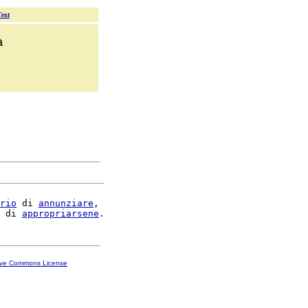
Text
a
rio
 di 
annunziare
,

 di 
appropriarsene
ive Commons License