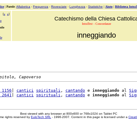
ice
|
Parole
:
Alfabetica
-
Frequenza
-
Rovesciate
-
Lunghezza
-
Statistiche
|
Aiuto
|
Biblioteca Intra
[
«
»
]
Catechismo della Chiesa Cattolic
to
IntraText - Concordanze
ndo
inneggiando
le
pitolo, Capoverso
 1156
| 
cantici
spirituali
, 
cantando
 e 
inneggiando
 al 
Sig
 2641
| 
cantici
spirituali
, 
cantando
 e 
inneggiando
 al 
Sig
Best viewed with any browser at 800x600 or 768x1024 on Tablet PC
me rights reserved by
EuloTech SRL
- 1996-2007. Content in this page is licensed under a
Creat