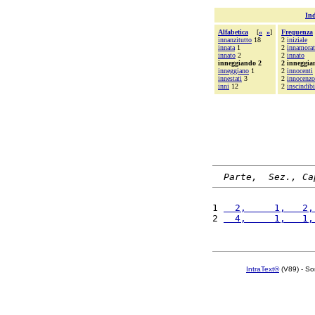
Ind
Alfabetica
[
«
»
]
Frequenza
innanzitutto
18
2
iniziale
innata
1
2
innamora
innato
2
2
innato
inneggiando 2
2 inneggia
inneggiano
1
2
innocenti
innestati
3
2
innocenzo
inni
12
2
inscindibi
Parte,  Sez., Ca
1 
  2,     1,   2,
2 
  4,     1,   1,
IntraText®
(V89) - So