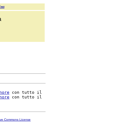
Text
a
nore
 con tutto il

nore
ive Commons License