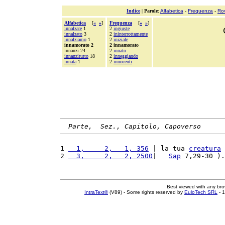
Indice
|
Parole
:
Alfabetica
-
Frequenza
-
Ro
Alfabetica
[
«
»
]
Frequenza
[
«
»
]
innalzare
1
2
ingiuste
innalzato
3
2
ininterrottamente
innalziamo
1
2
iniziale
innamorato 2
2 innamorato
innanzi 24
2
innato
innanzitutto
18
2
inneggiando
innata
1
2
innocenti
Parte,  Sez., Capitolo, Capoverso
1 
  1,     2,   1, 356
 | la tua 
creatura
 
2 
  3,     2,   2, 2500
|   
Sap
 7,29-30 ).
Best viewed with any br
IntraText®
(V89) - Some rights reserved by
EuloTech SRL
- 1