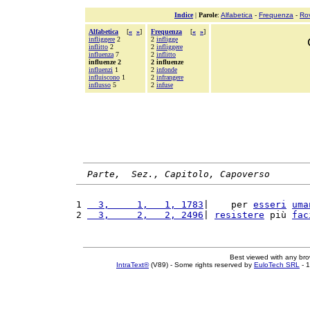
Indice
|
Parole
:
Alfabetica
-
Frequenza
-
Ro
Alfabetica
[
«
»
]
Frequenza
[
«
»
]
infliggere
2
2
infligge
inflitto
2
2
infliggere
influenza
7
2
inflitto
influenze 2
2 influenze
influenzi
1
2
infonde
influiscono
1
2
infrangere
influsso
5
2
infuse
Parte,  Sez., Capitolo, Capoverso
1 
  3,     1,   1, 1783
|    per 
esseri
uma
2 
  3,     2,   2, 2496
| 
resistere
 più 
fac
Best viewed with any br
IntraText®
(V89) - Some rights reserved by
EuloTech SRL
- 1