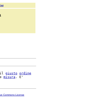
Text
a
il 
giusto
ordine
e 
misura
ive Commons License