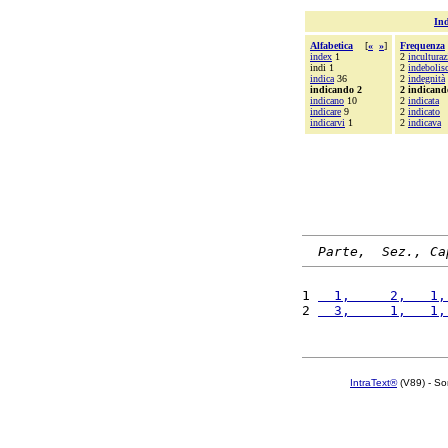
Ind
Alfabetica
[
«
»
]
Frequenza
index
1
2
inculturaz
indi 1
2
indebolis
indica
36
2
indegnità
indicando 2
2 indicand
indicano
10
2
indicata
indicare
9
2
indicato
indicarvi
1
2
indicava
Parte,  Sez., Ca
1 
  1,     2,   1,
2 
  3,     1,   1,
IntraText®
(V89) - So