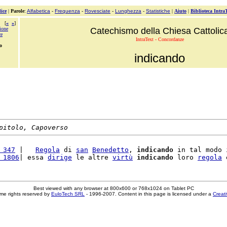
ice
|
Parole
:
Alfabetica
-
Frequenza
-
Rovesciate
-
Lunghezza
-
Statistiche
|
Aiuto
|
Biblioteca Intra
[
«
»
]
ione
Catechismo della Chiesa Cattolic
ce
IntraText - Concordanze
o
indicando
pitolo, Capoverso
 347
 |   
Regola
 di 
san
Benedetto
, 
indicando
 in tal modo 
 1806
| essa 
dirige
 le altre 
virtù
indicando
 loro 
regola
 
Best viewed with any browser at 800x600 or 768x1024 on Tablet PC
me rights reserved by
EuloTech SRL
- 1996-2007. Content in this page is licensed under a
Creat