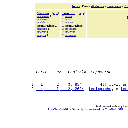
Indice
|
Parole
:
Alfabetica
-
Frequenza
-
Ro
Alfabetica
[
«
»
]
Frequenza
[
«
»
]
inculcando
1
2
incorre
inculcare
1
2
incorsi
inculchi
1
2
incruento
inculturazione 2
2 inculturazione
incurante
1
2
indebolisce
indagare
1
2
indegnità
indagini
1
2
indicando
Parte,  Sez., Capitolo, Capoverso
1 
  1,     2,   3, 854
 |      49] avvia un
2 
  4,     1,   2, 2684
| 
teologiche
, e 
tes
Best viewed with any br
IntraText®
(V89) - Some rights reserved by
EuloTech SRL
- 1