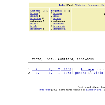
Indice
|
Parole
:
Alfabetica
-
Frequenza
-
Ro
Alfabetica
[
«
»
]
Frequenza
[
«
»
]
inclinata
2
2
inciampo
inclinato
1
2
incinta
inclinazione
10
2
inclinata
inclinazioni 2
2 inclinazioni
incline
4
2
incombono
include
1
2
incominciata
includendovi
1
2
incompatibili
Parte,  Sez., Capitolo, Capoverso
1 
  2,     2,   2, 1458
|    
lottare
 contr
2 
  3,     1,   1, 1865
| 
genera
 il 
vizio
.
Best viewed with any br
IntraText®
(V89) - Some rights reserved by
EuloTech SRL
- 1