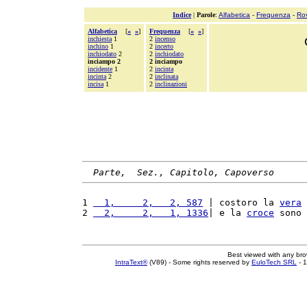
Indice
|
Parole
:
Alfabetica
-
Frequenza
-
Ro
Alfabetica
[
«
»
]
Frequenza
[
«
»
]
inchiesta
1
2
incenso
inchino
1
2
incerto
inchiodato
2
2
inchiodato
inciampo 2
2 inciampo
incidente
1
2
incinta
incinta
2
2
inclinata
incisa
1
2
inclinazioni
Parte,  Sez., Capitolo, Capoverso
1 
  1,     2,   2, 587
 | costoro la 
vera
2 
  2,     2,   1, 1336
| e la 
croce
 sono 
Best viewed with any br
IntraText®
(V89) - Some rights reserved by
EuloTech SRL
- 1