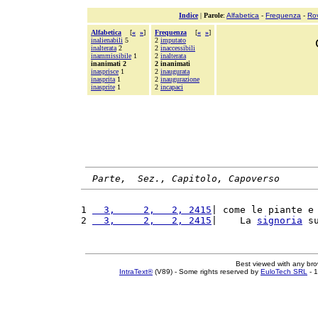
Indice
|
Parole
:
Alfabetica
-
Frequenza
-
Ro
Alfabetica
[
«
»
]
Frequenza
[
«
»
]
inalienabili
5
2
imputato
inalterata
2
2
inaccessibili
inammissibile
1
2
inalterata
inanimati 2
2 inanimati
inasprisce
1
2
inaugurata
inasprita
1
2
inaugurazione
inasprite
1
2
incapaci
Parte,  Sez., Capitolo, Capoverso
1 
  3,     2,   2, 2415
| come le piante e
2 
  3,     2,   2, 2415
|    La 
signoria
 s
Best viewed with any br
IntraText®
(V89) - Some rights reserved by
EuloTech SRL
- 1