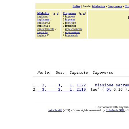
Indice
|
Parole
:
Alfabetica
-
Frequenza
-
Ro
Alfabetica
[
«
»
]
Frequenza
[
«
»
]
implicano
1
2
impiego
implicanze
1
2
impletur
implicare
2
2
implicare
implicita 2
2 implicita
implicitamente
2
2
implicitamente
implicito
1
2
implorazioni
implora
12
2
imponendo
Parte,  Sez., Capitolo, Capoverso
1 
  2,     1,   1, 1122
|   
missione
sacra
2 
  3,     2,   1, 2119
| tuo” ( 
Dt
 6,16 )
Best viewed with any br
IntraText®
(V89) - Some rights reserved by
EuloTech SRL
- 1