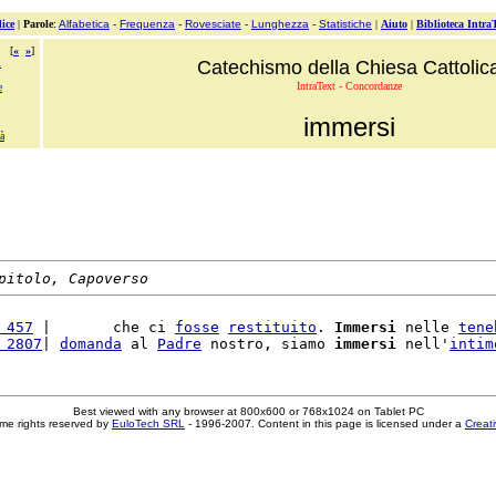
ice
|
Parole
:
Alfabetica
-
Frequenza
-
Rovesciate
-
Lunghezza
-
Statistiche
|
Aiuto
|
Biblioteca Intra
[
«
»
]
i
Catechismo della Chiesa Cattolic
IntraText - Concordanze
e
immersi
à
pitolo, Capoverso
 457
 |       che ci 
fosse
restituito
. 
Immersi
 nelle 
tene
 2807
| 
domanda
 al 
Padre
 nostro, siamo 
immersi
 nell'
intim
Best viewed with any browser at 800x600 or 768x1024 on Tablet PC
me rights reserved by
EuloTech SRL
- 1996-2007. Content in this page is licensed under a
Creat