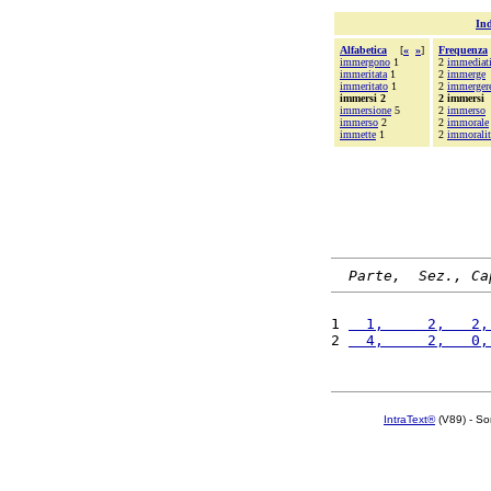
Ind
Alfabetica
[
«
»
]
Frequenza
immergono
1
2
immediat
immeritata
1
2
immerge
immeritato
1
2
immerger
immersi 2
2 immersi
immersione
5
2
immerso
immerso
2
2
immorale
immette
1
2
immoralit
Parte,  Sez., Ca
1 
  1,     2,   2,
2 
  4,     2,   0,
IntraText®
(V89) - So