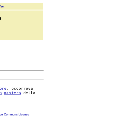
Text
a
bre
, occorreva

o
mistero
ive Commons License