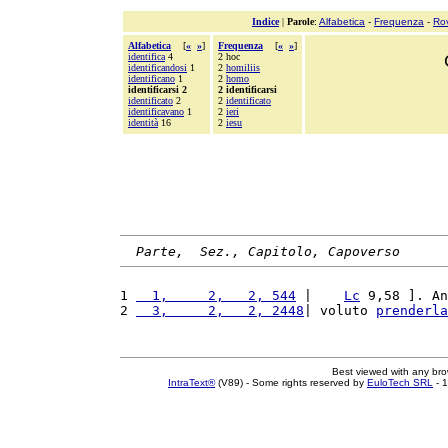
Indice
|
Parole
:
Alfabetica
-
Frequenza
-
Ro
Alfabetica
[
«
»
]
Frequenza
[
«
»
]
identifica
4
2 hoc
identificandosi
1
2
homiliis
identificano
1
2
homo
identificarsi 2
2 identificarsi
identificato
2
2
identificato
identificavano
1
2
ieri
identità
16
2
iesu
Parte,  Sez., Capitolo, Capoverso
1 
  1,     2,   2, 544
 |    
Lc
 9,58 ]. An
2 
  3,     2,   2, 2448
| voluto 
prenderla
Best viewed with any br
IntraText®
(V89) - Some rights reserved by
EuloTech SRL
- 1