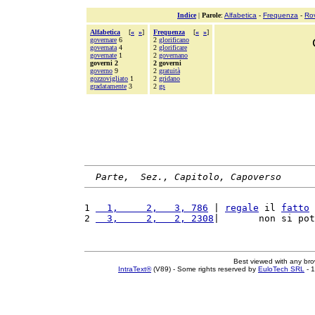
Indice
|
Parole
:
Alfabetica
-
Frequenza
-
Ro
Alfabetica
[
«
»
]
Frequenza
[
«
»
]
governare
6
2
glorificano
governata
4
2
glorificare
governate
1
2
governano
governi 2
2 governi
governo
9
2
gratuità
gozzovigliato
1
2
gridano
gradatamente
3
2
gs
Parte,  Sez., Capitolo, Capoverso
1 
  1,     2,   3, 786
 | 
regale
 il 
fatto
 
2 
  3,     2,   2, 2308
|       non si pot
Best viewed with any br
IntraText®
(V89) - Some rights reserved by
EuloTech SRL
- 1