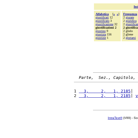
Ind
Alfabetica
[
«
»
]
Frequenza
giustificati
12
2
giurate
giustificato
3
2
giuridica
giustificazione
32
2
giustifica
giustificazioni 2
2 giustifica
giustino
9
2 glielo
giustizia
156
2 gliene
giustizie
1
2
gloriarsi
Parte,  Sez., Capitolo, 
1 
  3,     2,   1, 2185
|  
2 
  3,     2,   1, 2185
| 
v
IntraText®
(V89) - So