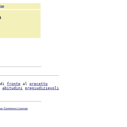
Text
a
di 
fronte
 al 
precetto
 
abitudini
pregiudizievoli
ive Commons License