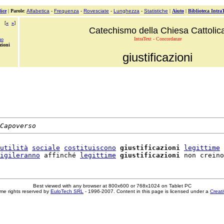
ice
|
Parole
:
Alfabetica
-
Frequenza
-
Rovesciate
-
Lunghezza
-
Statistiche
|
Aiuto
|
Biblioteca Intra
[
«
»
]
Catechismo della Chiesa Cattolic
IntraText - Concordanze
no
zioni
giustificazioni
Capoverso
utilità
sociale
costituiscono
giustificazioni
legittime
 
igileranno
 affinché 
legittime
giustificazioni
 non creino
Best viewed with any browser at 800x600 or 768x1024 on Tablet PC
me rights reserved by
EuloTech SRL
- 1996-2007. Content in this page is licensed under a
Creat