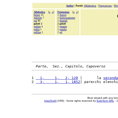
Indice
|
Parole
:
Alfabetica
-
Frequenza
-
Ro
Alfabetica
[
«
»
]
Frequenza
[
«
»
]
futuro
15
2
fruisce
gabriele
7
2
fruttuosamente
gal
80
2
funerali
galati 2
2 galati
galilea
4
2
garante
gallia
1
2
gaudio
gallina
1
2
gd
Parte,  Sez., Capitolo, Capoverso
1 
  1,     1,   2, 120
 |       la 
seconda
2 
  3,     1,   1, 1852
| parecchi elenchi
Best viewed with any br
IntraText®
(V89) - Some rights reserved by
EuloTech SRL
- 1