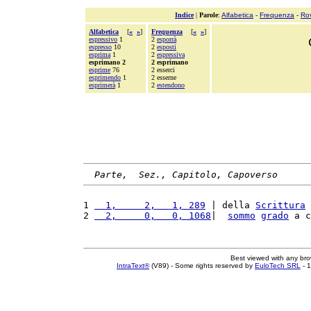
Indice
|
Parole
:
Alfabetica
-
Frequenza
-
Ro
Alfabetica
[
«
»
]
Frequenza
[
«
»
]
espressivo
1
2
esporrà
espresso
10
2
esposti
esprima
1
2
espressiva
esprimano 2
2 esprimano
esprime
76
2 esserci
esprimendo
1
2 esserne
esprimerà
1
2
estendono
Parte,  Sez., Capitolo, Capoverso
1 
  1,     2,   1, 289
 | della 
Scrittura
 
2 
  2,     0,   0, 1068
|  
sommo
grado
 a c
Best viewed with any br
IntraText®
(V89) - Some rights reserved by
EuloTech SRL
- 1